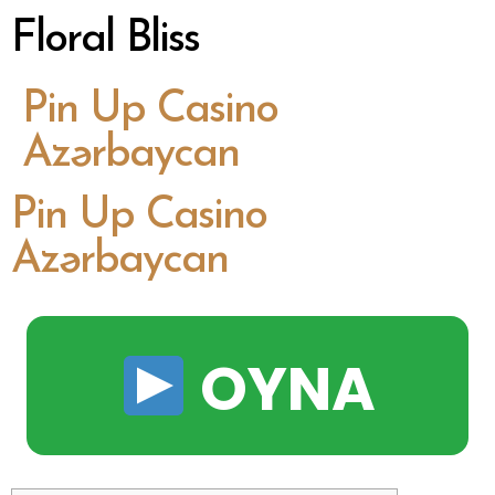
Floral Bliss
Pin Up Casino
Azərbaycan
Pin Up Casino
Azərbaycan
OYNA