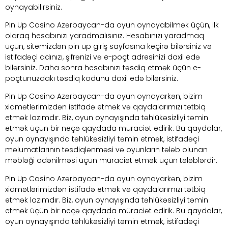
oynayabilirsiniz.
Pin Up Casino Azərbaycan-da oyun oynayabilmək üçün, ilk
olaraq hesabınızı yaradmalısınız. Hesabınızı yaradmaq
üçün, sitemizdən pin up giriş sayfasına keçirə bilərsiniz və
istifadəçi adınızı, şifrənizi və e-poçt adresinizi daxil edə
bilərsiniz. Daha sonra hesabınızı təsdiq etmək üçün e-
poçtunuzdakı təsdiq kodunu daxil edə bilərsiniz.
Pin Up Casino Azərbaycan-da oyun oynayarkən, bizim
xidmətlərimizdən istifadə etmək və qaydalarımızı tətbiq
etmək lazımdır. Biz, oyun oynayışında təhlükəsizliyi təmin
etmək üçün bir neçə qaydada müraciət edirik. Bu qaydalar,
oyun oynayışında təhlükəsizliyi təmin etmək, istifadəçi
məlumatlarının təsdiqlənməsi və oyunların tələb olunan
məbləği ödənilməsi üçün müraciət etmək üçün tələblərdir.
Pin Up Casino Azərbaycan-da oyun oynayarkən, bizim
xidmətlərimizdən istifadə etmək və qaydalarımızı tətbiq
etmək lazımdır. Biz, oyun oynayışında təhlükəsizliyi təmin
etmək üçün bir neçə qaydada müraciət edirik. Bu qaydalar,
oyun oynayışında təhlükəsizliyi təmin etmək, istifadəçi