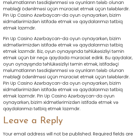
məlumatlarının təsdiqlənməsi və oyunların tələb olunan
məbləği ödənilməsi üçün müraciət etmək üçün tələblərdir.
Pin Up Casino Azərbaycan-da oyun oynayarkən, bizim
xidmətlərimizdən istifadə etmək və qaydalarımızı tətbiq
etmək lazımdır.
Pin Up Casino Azərbaycan-da oyun oynayarkən, bizim
xidmətlərimizdən istifadə etmək və qaydalarımızı tətbiq
etmək lazımdır. Biz, oyun oynayışında təhlükəsizliyi təmin
etmək üçün bir neçə qaydada müraciət edirik. Bu qaydalar,
oyun oynayışında təhlükəsizliyi təmin etmək, istifadəçi
məlumatlarının təsdiqlənməsi və oyunların tələb olunan
məbləği ödənilməsi üçün müraciət etmək üçün tələblərdir.
Pin Up Casino Azərbaycan-da oyun oynayarkən, bizim
xidmətlərimizdən istifadə etmək və qaydalarımızı tətbiq
etmək lazımdır. Pin Up Casino Azərbaycan-da oyun
oynayarkən, bizim xidmətlərimizdən istifadə etmək və
qaydalarımızı tətbiq etmək lazımdır.
Leave a Reply
Your email address will not be published.
Required fields are