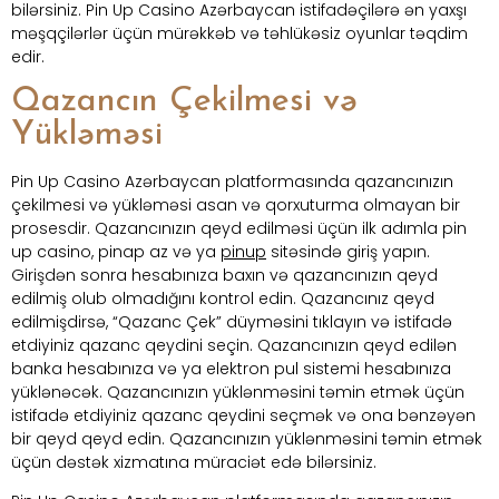
bilərsiniz. Pin Up Casino Azərbaycan istifadəçilərə ən yaxşı
məşqçilərlər üçün mürəkkəb və təhlükəsiz oyunlar təqdim
edir.
Qazancın Çekilmesi və
Yükləməsi
Pin Up Casino Azərbaycan platformasında qazancınızın
çekilmesi və yükləməsi asan və qorxuturma olmayan bir
prosesdir. Qazancınızın qeyd edilməsi üçün ilk adımla pin
up casino, pinap az və ya
pinup
sitəsində giriş yapın.
Girişdən sonra hesabınıza baxın və qazancınızın qeyd
edilmiş olub olmadığını kontrol edin. Qazancınız qeyd
edilmişdirsə, “Qazanc Çek” düyməsini tıklayın və istifadə
etdiyiniz qazanc qeydini seçin. Qazancınızın qeyd edilən
banka hesabınıza və ya elektron pul sistemi hesabınıza
yüklənəcək. Qazancınızın yüklənməsini təmin etmək üçün
istifadə etdiyiniz qazanc qeydini seçmək və ona bənzəyən
bir qeyd qeyd edin. Qazancınızın yüklənməsini təmin etmək
üçün dəstək xizmatına müraciət edə bilərsiniz.