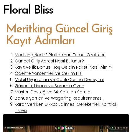
Floral Bliss
Meritking Güncel Giriş
Kayıt Adımları
Meritking Nedir? Platformun Temel Özellikleri
Güncel Giriş Adresi Nasıl Bulunur?
Kayıt ve İlk Bonus: Hoş Geldin Paketi Nasıl Alınır?
Ödeme Yöntemleri ve Çekim Hızı
Mobil Uygulama ve Canlı Casino Deneyimi
Güvenlik, Lisans ve Sorumlu Oyun
Müşteri Desteği ve Sık Sorulan Sorular
Bonus Şartları ve Wagering Requirements
Karar Verirken Dikkat Edilmesi Gerekenler: Kontrol
Listesi