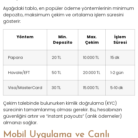
Aşağıdaki tablo, en popüler ödeme yöntemlerinin minimum
depozito, maksimum çekim ve ortalama işlem süresini
gösterir:
Yöntem
Min.
Max.
İşlem
Depozito
Çekim
Süresi
Papara
20 TL
10.000 TL
15 dk
Havale/EFT
50 TL
20.000 TL
1‑2 gün
Visa/MasterCard
30 TL
15.000 TL
5‑10 dk
Çekim talebinde bulunurken kimlik doğrulama (KYC)
sürecinin tamamlanmış olması gerekir. Bu, hesabınızın
güvenliğini artırır ve “instant payouts” (anlık ödemeler)
almanızı sağlar.
Mobil Uygulama ve Canlı