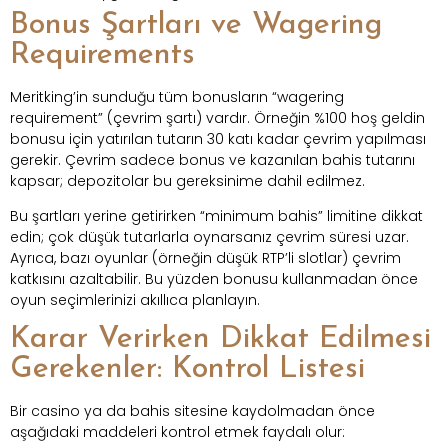
Bonus Şartları ve Wagering
Requirements
Meritking’in sunduğu tüm bonusların “wagering
requirement” (çevrim şartı) vardır. Örneğin %100 hoş geldin
bonusu için yatırılan tutarın 30 katı kadar çevrim yapılması
gerekir. Çevrim sadece bonus ve kazanılan bahis tutarını
kapsar; depozitolar bu gereksinime dahil edilmez.
Bu şartları yerine getirirken “minimum bahis” limitine dikkat
edin; çok düşük tutarlarla oynarsanız çevrim süresi uzar.
Ayrıca, bazı oyunlar (örneğin düşük RTP’li slotlar) çevrim
katkısını azaltabilir. Bu yüzden bonusu kullanmadan önce
oyun seçimlerinizi akıllıca planlayın.
Karar Verirken Dikkat Edilmesi
Gerekenler: Kontrol Listesi
Bir casino ya da bahis sitesine kaydolmadan önce
aşağıdaki maddeleri kontrol etmek faydalı olur: