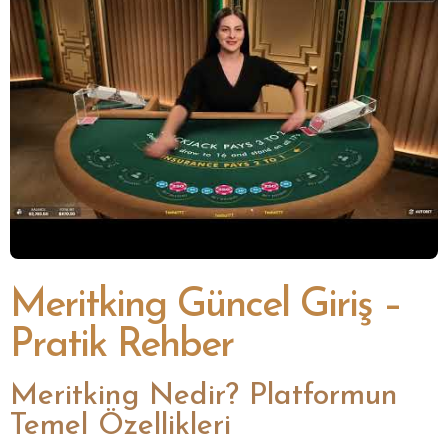
Meritking Güncel Giriş –
Pratik Rehber
Meritking Nedir? Platformun
Temel Özellikleri