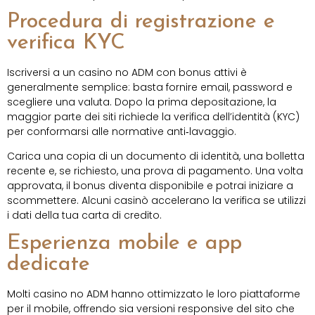
Procedura di registrazione e
verifica KYC
Iscriversi a un casino no ADM con bonus attivi è
generalmente semplice: basta fornire email, password e
scegliere una valuta. Dopo la prima depositazione, la
maggior parte dei siti richiede la verifica dell’identità (KYC)
per conformarsi alle normative anti‑lavaggio.
Carica una copia di un documento di identità, una bolletta
recente e, se richiesto, una prova di pagamento. Una volta
approvata, il bonus diventa disponibile e potrai iniziare a
scommettere. Alcuni casinò accelerano la verifica se utilizzi
i dati della tua carta di credito.
Esperienza mobile e app
dedicate
Molti casino no ADM hanno ottimizzato le loro piattaforme
per il mobile, offrendo sia versioni responsive del sito che