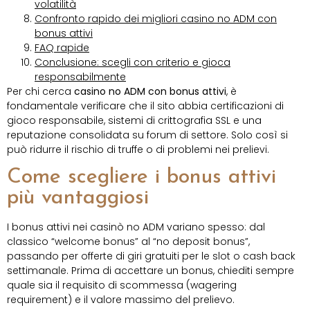
volatilità
Confronto rapido dei migliori casino no ADM con
bonus attivi
FAQ rapide
Conclusione: scegli con criterio e gioca
responsabilmente
Per chi cerca
casino no ADM con bonus attivi
, è
fondamentale verificare che il sito abbia certificazioni di
gioco responsabile, sistemi di crittografia SSL e una
reputazione consolidata su forum di settore. Solo così si
può ridurre il rischio di truffe o di problemi nei prelievi.
Come scegliere i bonus attivi
più vantaggiosi
I bonus attivi nei casinò no ADM variano spesso: dal
classico “welcome bonus” al “no deposit bonus”,
passando per offerte di giri gratuiti per le slot o cash back
settimanale. Prima di accettare un bonus, chiediti sempre
quale sia il requisito di scommessa (wagering
requirement) e il valore massimo del prelievo.