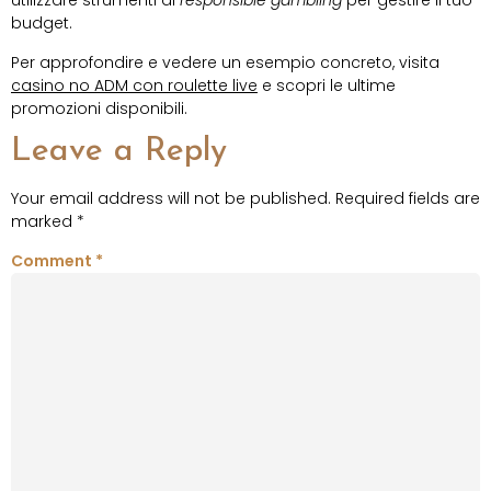
utilizzare strumenti di
responsible gambling
per gestire il tuo
budget.
Per approfondire e vedere un esempio concreto, visita
casino no ADM con roulette live
e scopri le ultime
promozioni disponibili.
Leave a Reply
Your email address will not be published.
Required fields are
marked
*
Comment
*